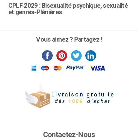
CPLF 2029 : Bisexualité psychique, sexualité
et genres-Plénières
Ce
produit
a
Vous aimez ? Partagez !
plusieurs
variations.
Les
options
peuvent
être
choisies
sur
la
page
du
produit
Contactez-Nous