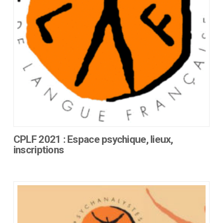
CPLF 2021 : Espace psychique, lieux,
inscriptions
Ce
produit
a
plusieurs
variations.
Les