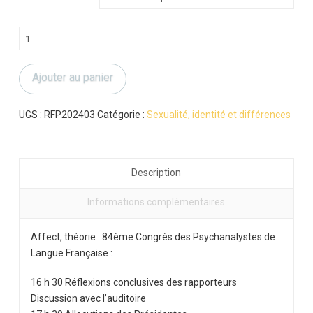
quantité
de
CPLF
Ajouter au panier
2024
:
Réflexions
UGS :
RFP202403
Catégorie :
Sexualité, identité et différences
conclusives
des
rapporteurs
Description
Informations complémentaires
Affect, théorie : 84ème Congrès des Psychanalystes de
Langue Française :
16 h 30 Réflexions conclusives des rapporteurs
Discussion avec l’auditoire