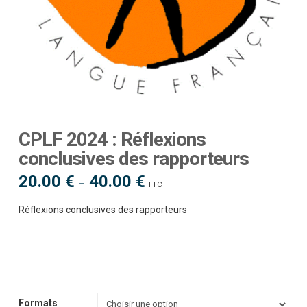
CPLF 2024 : Réflexions
conclusives des rapporteurs
20.00
€
40.00
€
Plage
–
TTC
de
prix :
20.00 €
Réflexions conclusives des rapporteurs
à
40.00 €
Formats