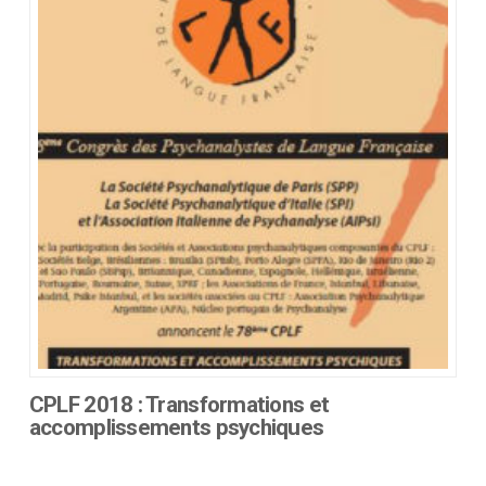
options
peuvent
être
choisies
sur
la
page
du
produit
CPLF 2018 : Transformations et
accomplissements psychiques
Ce