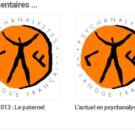
mentaires …
013 : Le paternel
L’actuel en psychanaly
Ce
produit
a