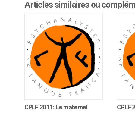
Articles similaires ou complé
CPLF 2011: Le maternel
CPLF 2
Ce
Ce
produit
produit
a
a