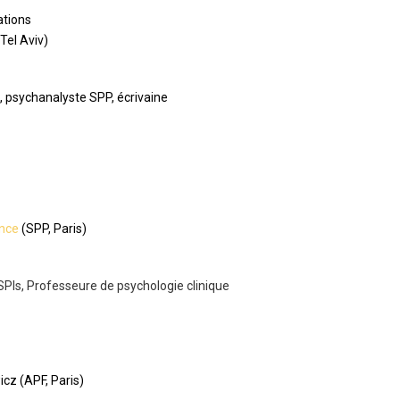
ations
Tel Aviv)
, psychanalyste SPP, écrivaine
ence
(SPP, Paris)
Is, Professeure de psychologie clinique
cz (APF, Paris)