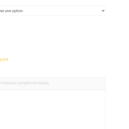
yché
ormations complémentaires