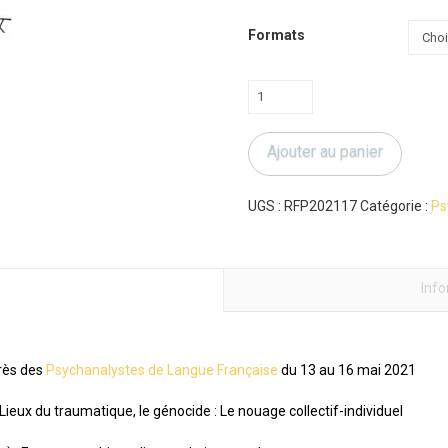
Formats
quantité
de
CPLF
Ajouter au panier
2021
:
Espace
UGS :
RFP202117
Catégorie :
Ps
psychique,
lieux,
inscriptions
Inf
grès des
Psychanalystes de Langue Française
du 13 au 16 mai 2021
Lieux du traumatique, le génocide : Le nouage collectif-individuel