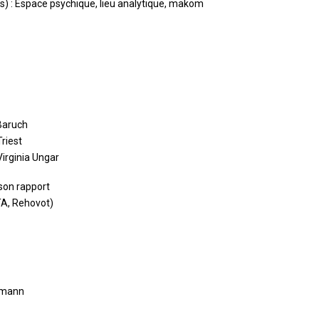
s) : Espace psychique, lieu analytique, makom
 Baruch
Triest
Virginia Ungar
son rapport
TA, Rehovot)
izmann