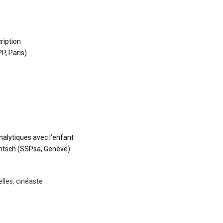
ription
P, Paris)
nalytiques avec l’enfant
intsch (SSPsa, Genève)
lles, cinéaste