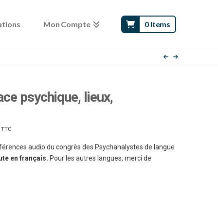
ations
Mon Compte
0 Items
ce psychique, lieux,
Plage
TTC
de
prix :
90.00 €
nférences audio du congrès des Psychanalystes de langue
à
110.00 €
ute en français.
Pour les autres langues, merci de