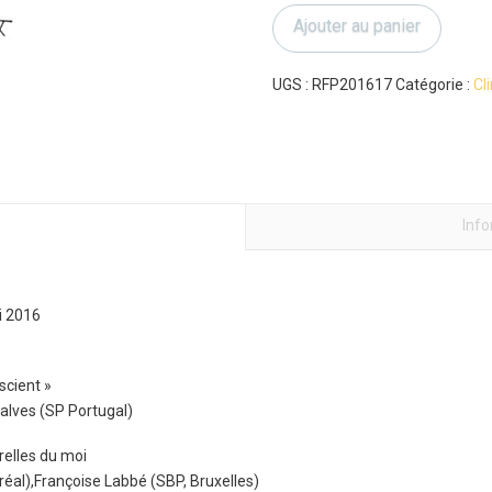
l'érogénéité,
Ajouter au panier
les
racines
corporelles
UGS :
RFP201617
Catégorie :
Cl
du
moi
Inf
i 2016
scient »
lves (SP Portugal)
relles du moi
réal),Françoise Labbé (SBP, Bruxelles)