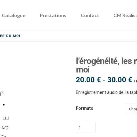
Catalogue
Prestations
Contact
CM Réalis
LES DU MOI
l’érogénéité, les
moi
20.00
€
30.00
€
Pl
–
T
d
pri
20
Enregistrement audio de la table
à
30
Formats
quantité
de