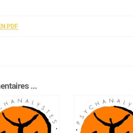
N PDF
mentaires …