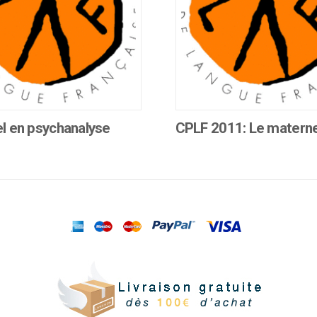
el en psychanalyse
CPLF 2011: Le materne
Ce
produit
a
plusieurs
.
variations.
Les
options
peuvent
être
choisies
sur