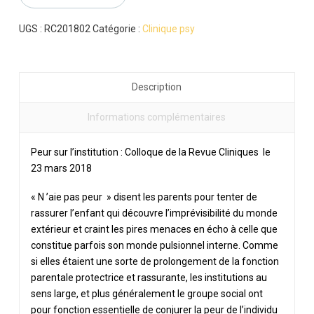
l'institution
UGS :
RC201802
Catégorie :
Clinique psy
Description
Informations complémentaires
Peur sur l’institution : Colloque de la Revue Cliniques le
23 mars 2018
« N ’aie pas peur » disent les parents pour tenter de
rassurer l’enfant qui découvre l’imprévisibilité du monde
extérieur et craint les pires menaces en écho à celle que
constitue parfois son monde pulsionnel interne. Comme
si elles étaient une sorte de prolongement de la fonction
parentale protectrice et rassurante, les institutions au
sens large, et plus généralement le groupe social ont
pour fonction essentielle de conjurer la peur de l’individu