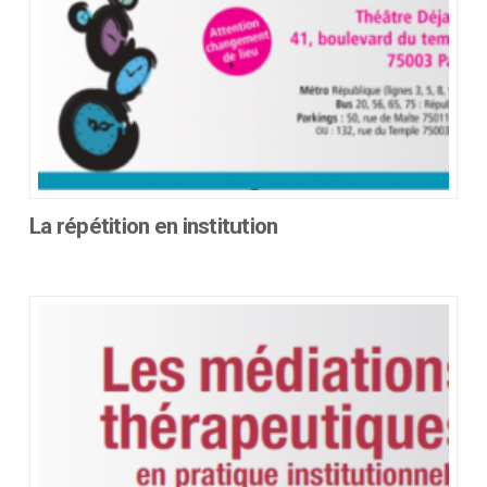
du
produit
La répétition en institution
Ce
produit
a
plusieurs
variations.
Les
options
peuvent
être
choisies