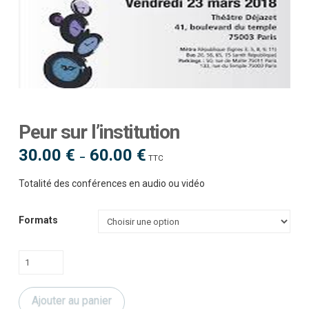
Peur sur l’institution
30.00
€
60.00
€
Plage
–
TTC
de
prix :
30.00 €
Totalité des conférences en audio ou vidéo
à
60.00 €
Formats
quantité
de
Peur
Ajouter au panier
sur