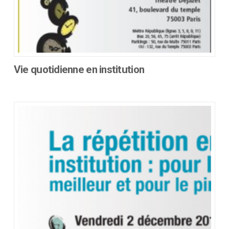
Vie quotidienne en institution
Ce
produit
a
plusieurs
variations.
Les
options
peuvent
être
choisies
sur
la
page