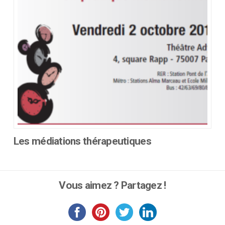
sur
la
page
du
produit
Les médiations thérapeutiques
Ce
produit
a
Vous aimez ? Partagez !
plusieurs
variations.
Les