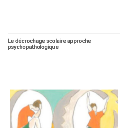
Le décrochage scolaire approche
psychopathologique
Ce
produit
a
plusieurs
variations.
Les
options
peuvent
être
choisies
sur