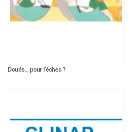
la
page
du
produit
Doués… pour l’échec ?
Ce
produit
a
plusieurs
variations.
Les
options
peuvent