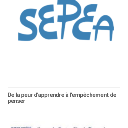
peuvent
être
choisies
sur
la
page
du
produit
De la peur d’apprendre à l’empêchement de
penser
Ce
produit
a