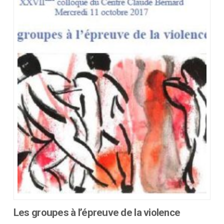
plusieurs
variations.
Les
options
peuvent
être
choisies
sur
la
page
du
produit
Les groupes à l’épreuve de la violence