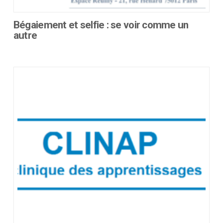
Bégaiement et selfie : se voir comme un
autre
Ce
produit
a
plusieurs
variations.
Les
options
peuvent
être
choisies
sur
la
page
du
produit