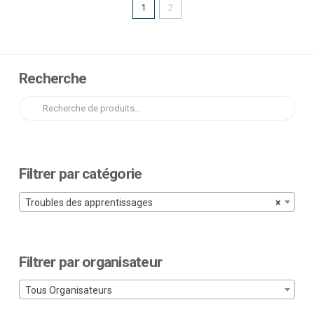
a
1
2
plusieurs
variations.
Les
options
Recherche
peuvent
Rechercher
être
:
choisies
sur
la
page
Filtrer par catégorie
du
produit
Troubles des apprentissages
×
Filtrer par organisateur
Tous Organisateurs