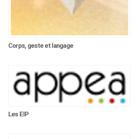
du
produit
Corps, geste et langage
Ce
produit
a
plusieurs
variations.
Les
options
peuvent
être
Les EIP
choisies
Ce
sur
produit
la
a