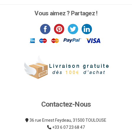
produit
a
Vous aimez ? Partagez !
plusieurs
variations.
Les
options
peuvent
être
choisies
sur
la
page
du
produit
Contactez-Nous
36 rue Ernest Feydeau, 31500 TOULOUSE
+33 6 07 23 68 47