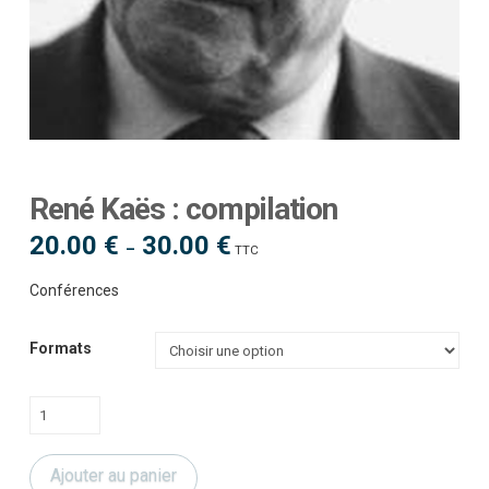
René Kaës : compilation
20.00
€
30.00
€
Plage
–
TTC
de
prix :
20.00 €
Conférences
à
30.00 €
Formats
quantité
de
René
Ajouter au panier
Kaës