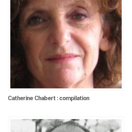
Catherine Chabert : compilation
Ce
produit
a
plusieurs