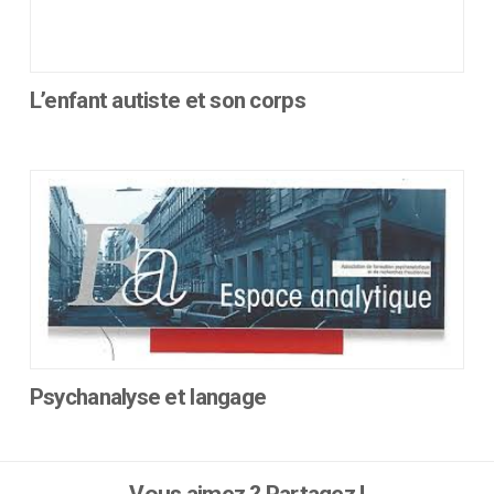
L’enfant autiste et son corps
Ce
produit
a
plusieurs
variations.
Les
options
peuvent
être
choisies
sur
Psychanalyse et langage
la
Ce
page
produit
du
a
produit