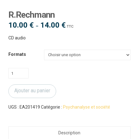
R.Rechmann
10.00
€
14.00
€
Plage
–
TTC
de
prix :
10.00 €
CD audio
à
14.00 €
Formats
quantité
de
R.Rechmann
Ajouter au panier
UGS :
EA201419
Catégorie :
Psychanalyse et société
Description