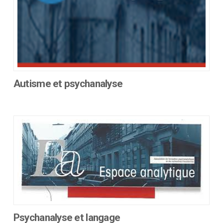
produit
Autisme et psychanalyse
Ce
produit
a
plusieurs
variations.
Les
options
peuvent
être
choisies
sur
Psychanalyse et langage