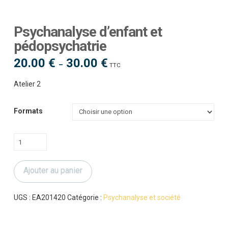
Psychanalyse d’enfant et
pédopsychatrie
20.00
€
30.00
€
Plage
–
TTC
de
prix :
20.00 €
Atelier 2
à
30.00 €
Formats
quantité
de
Psychanalyse
Ajouter au panier
d'enfant
et
pédopsychatrie
UGS :
EA201420
Catégorie :
Psychanalyse et société