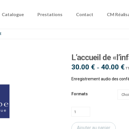
Catalogue
Prestations
Contact
CM Réalis
E
L’accueil de «l’in
30.00
€
40.00
€
Pl
–
T
d
pri
30
Enregistrement audio des conf
à
40
Formats
quantité
de
L'accueil
Ajouter au panier