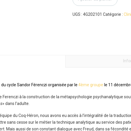
de
«l’infans»
dans
UGS :
4G202101
Catégorie :
Clin
l’adulte
Inf
e du cycle Sandor Férenczi organisée par le
4ème groupe
le 11 décembr
de Ferenczi à la construction de la métapsychologie psychanalytique so
ns
» dans l’adulte.
’équipe du Coq-Héron, nous avons eu accès à l’intégralité de la traducti
sans cesse sur le métier la technique analytique au service des patients
fert. Mais aussi de son constant dialogue avec Freud, dans sa fécondité et 