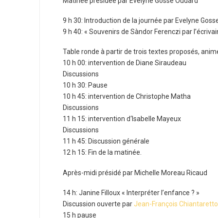
Matinée présidée par Evelyne Gosse Oudard
9 h 30: Introduction de la journée par Evelyne Gos
9 h 40: « Souvenirs de Sàndor Ferenczi par l’écriva
Table ronde à partir de trois textes proposés, ani
10 h 00: intervention de Diane Siraudeau
Discussions
10 h 30: Pause
10 h 45: intervention de Christophe Matha
Discussions
11 h 15: intervention d‘Isabelle Mayeux
Discussions
11 h 45: Discussion générale
12 h 15: Fin de la matinée.
Après-midi présidé par Michelle Moreau Ricaud
14 h: Janine Filloux « Interpréter l’enfance ? »
Discussion ouverte par
Jean-François Chiantaretto
15 h pause