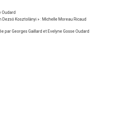
se Oudard
in Dezsö Kosztolànyi » : Michelle Moreau Ricaud
mée par Georges Gaillard et Evelyne Gosse Oudard