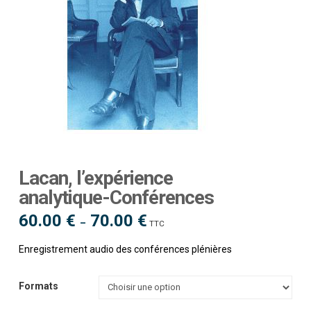
Lacan, l’expérience
analytique-Conférences
60.00
€
70.00
€
Plage
–
TTC
de
prix :
60.00 €
Enregistrement audio des conférences plénières
à
70.00 €
Formats