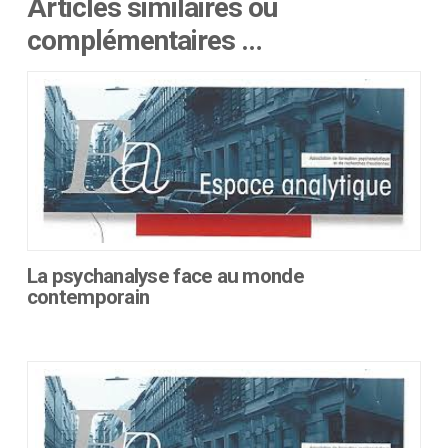
Articles similaires ou
complémentaires …
La psychanalyse face au monde
contemporain
Ce
produit
a
plusieurs
variations.
Les