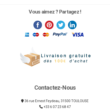
produit
du
a
Vous aimez ? Partagez !
produit
plusieurs
variations.
Les
options
peuvent
être
choisies
sur
la
page
du
produit
Contactez-Nous
36 rue Ernest Feydeau, 31500 TOULOUSE
+33 6 07 23 68 47