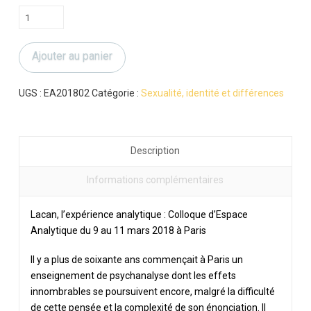
quantité
de
Lacan,
Ajouter au panier
l'expérience
analytique-
Conférences
UGS :
EA201802
Catégorie :
Sexualité, identité et différences
Description
Informations complémentaires
Lacan, l’expérience analytique : Colloque d’Espace
Analytique du 9 au 11 mars 2018 à Paris
Il y a plus de soixante ans commençait à Paris un
enseignement de psychanalyse dont les effets
innombrables se poursuivent encore, malgré la difficulté
de cette pensée et la complexité de son énonciation. Il