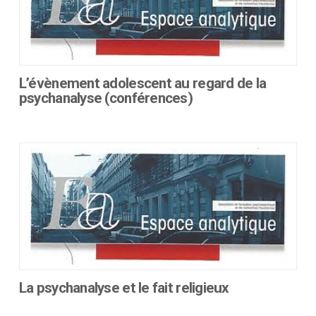
options
peuvent
être
choisies
sur
L’évènement adolescent au regard de la
la
psychanalyse (conférences)
page
Ce
du
produit
produit
a
plusieurs
variations.
Les
options
peuvent
être
choisies
sur
La psychanalyse et le fait religieux
la
Ce
page