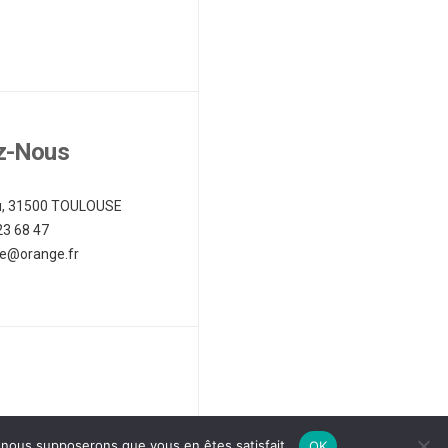
z-Nous
au, 31500 TOULOUSE
23 68 47
e@orange.fr
e, nous supposerons que vous en êtes satisfait.
OK