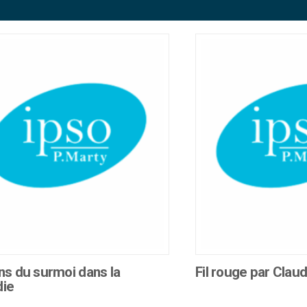
ns du surmoi dans la
Fil rouge par Clau
die
Ce