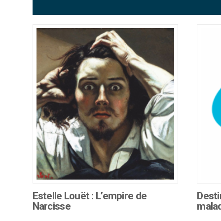
Estelle Louët : L’empire de
Desti
Narcisse
mala