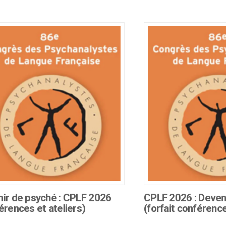
produit
a
rs
plusieurs
ns.
variations.
Les
options
t
peuvent
être
s
choisies
sur
la
page
du
produit
ir de psyché : CPLF 2026
CPLF 2026 : Deven
érences et ateliers)
(forfait conférenc
Ce