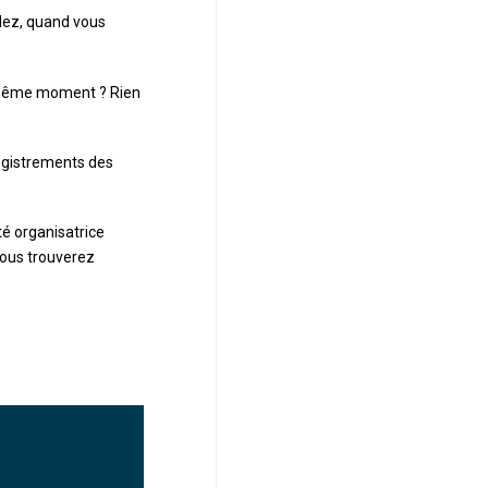
lez, quand vous
u même moment ? Rien
egistrements des
té organisatrice
Vous trouverez