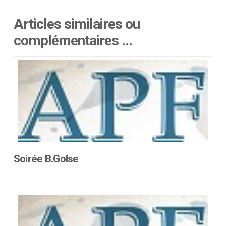
Articles similaires ou
complémentaires …
Soirée B.Golse
Ce
produit
a
plusieurs
variations.