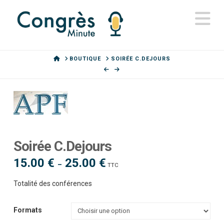
N
HOME
BOUTIQUE
SOIRÉE C.DEJOURS
Soirée C.Dejours
15.00
€
25.00
€
Plage
–
TTC
de
prix :
15.00 €
Totalité des conférences
à
25.00 €
Formats