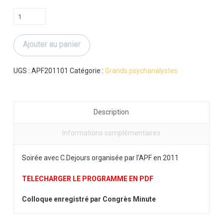
quantité
de
Soirée
Ajouter au panier
C.Dejours
UGS :
APF201101
Catégorie :
Grands psychanalystes
Description
Informations complémentaires
Soirée avec C.Dejours organisée par l’APF en 2011
TELECHARGER LE PROGRAMME EN PDF
Colloque enregistré par Congrès Minute