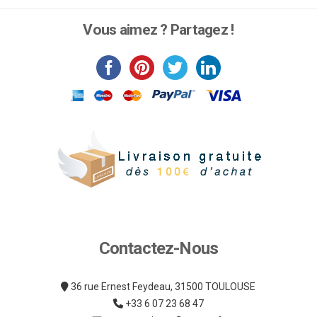
produit
du
a
Vous aimez ? Partagez !
produit
plusieurs
variations.
Les
options
peuvent
être
choisies
sur
la
page
du
produit
Contactez-Nous
36 rue Ernest Feydeau, 31500 TOULOUSE
+33 6 07 23 68 47