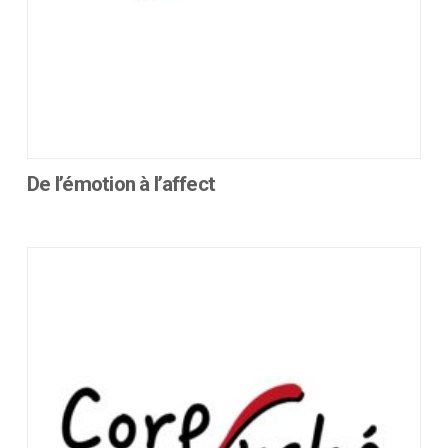
De l’émotion à l’affect
Ce
produit
a
plusieurs
variations.
Les
options
peuvent
être
choisies
sur