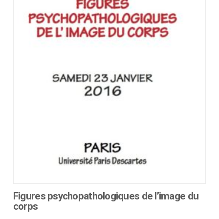
variations.
Les
options
peuvent
être
choisies
sur
la
page
du
produit
Figures psychopathologiques de l’image du
corps