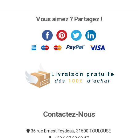
Ce
produit
a
Vous aimez ? Partagez !
plusieurs
variations.
Les
options
peuvent
être
choisies
sur
la
page
du
produit
Contactez-Nous
36 rue Ernest Feydeau, 31500 TOULOUSE