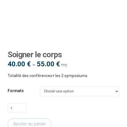
Soigner le corps
40.00
€
55.00
€
Plage
–
TTC
de
prix :
40.00 €
Totalité des conférences+ les 2 symposiums.
à
55.00 €
Formats
quantité
de
Soigner
Ajouter au panier
le