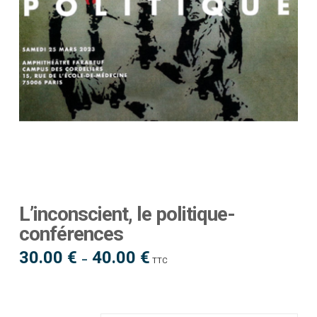
L’inconscient, le politique-
conférences
30.00
€
40.00
€
Plage
–
TTC
de
prix :
30.00 €
à
40.00 €