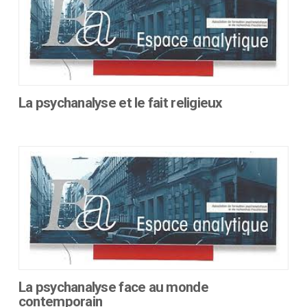
variations.
Les
options
peuvent
être
choisies
sur
La psychanalyse et le fait religieux
la
Ce
page
produit
du
a
produit
plusieurs
variations.
Les
options
peuvent
être
choisies
sur
La psychanalyse face au monde
la
contemporain