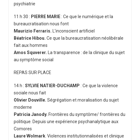
psychiatrie
11 h 30 :
PIERRE MARIE
:
Ce que le numérique et la
bureaucratisation nous font
Maurizio Ferraris.
L’inconscient artificiel
Béatrice Hibou.
Ce que la bureaucratisation
néolibérale
fait aux hommes
Amos Squverer.
La transparence : de la
clinique du sujet
au symptôme social
REPAS SUR PLACE
14 h :
SYLVIE NATIER-DUCHAMP
:
Ce que la violence
sociale nous fait
Olivier Douville.
Ségrégation et moralisation du sujet
moderne
Patricia Janody.
Frontières du symptôme/
frontières du
politique. Depuis une expérience
psychanalytique aux
Comores
Laure Wolmark
.
Violences institutionnalisées
et clinique