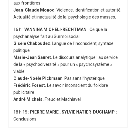
aux frontières
Jean-Claude Monod
.
Violence, identification et autorité.
Actualité et inactualité de la ‘psychologie des masses.
16 h :
VANNINA MICHELI-RECHTMAN :
Ce que la
psychanalyse fait au Surmoi social
Gisèle Chaboudez
.
Langue de l’inconscient, syntaxe
politique
Marie-Jean Sauret.
Le discours analytique : au service
de la
« psychodiversité » pour un « psychosystème »
viable
Claude-Noële Pickmann
.
Pas sans l’hystérique
Frédéric Forest.
Le savoir inconscient du folklore
publicitaire
André Michels.
Freud et Machiavel
18 h 15 :
PIERRE MARIE , SYLVIE NATIER-DUCHAMP :
Conclusions