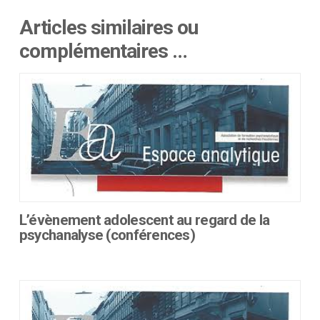
Articles similaires ou
complémentaires …
L’évènement adolescent au regard de la
psychanalyse (conférences)
Ce
produit
a
plusieurs