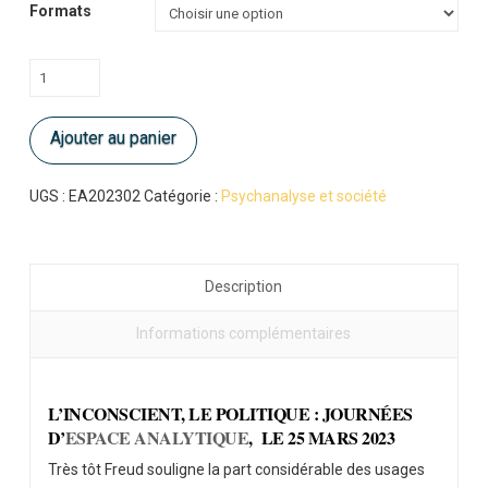
Formats
quantité
de
L'inconscient,
Ajouter au panier
le
politique-
conférences
UGS :
EA202302
Catégorie :
Psychanalyse et société
Description
Informations complémentaires
L’INCONSCIENT, LE POLITIQUE : JOURNÉES
D’
ESPACE ANALYTIQUE
, LE 25 MARS 2023
Très tôt Freud souligne la part considérable des usages