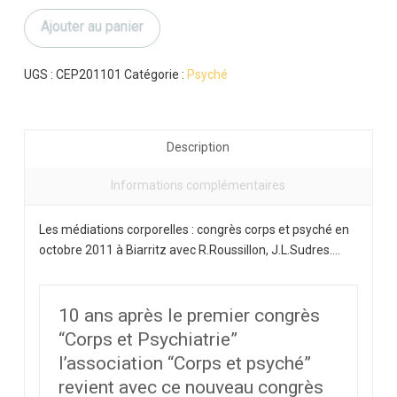
Les
Ajouter au panier
médiations
corporelles
UGS :
CEP201101
Catégorie :
Psyché
Description
Informations complémentaires
Les médiations corporelles : congrès corps et psyché en
octobre 2011 à Biarritz avec R.Roussillon, J.L.Sudres….
10 ans après le premier congrès
“Corps et Psychiatrie”
l’association “Corps et psyché”
revient avec ce nouveau congrès