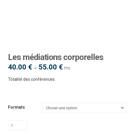
Les médiations corporelles
40.00
€
55.00
€
Plage
–
TTC
de
prix :
40.00 €
Totalité des conférences
à
55.00 €
Formats
quantité
de