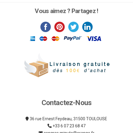
produit
a
Vous aimez ? Partagez !
plusieurs
variations.
Les
options
peuvent
être
choisies
sur
la
page
du
produit
Contactez-Nous
36 rue Ernest Feydeau, 31500 TOULOUSE
+33 6 07 23 68 47
congres.minute@orange.fr