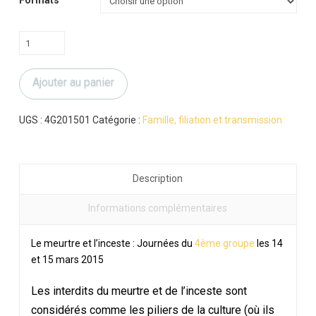
quantité
de
Le
Ajouter au panier
meurtre
et
l'inceste
UGS :
4G201501
Catégorie :
Famille, filiation et transmission
Description
Informations complémentaires
Le meurtre et l’inceste : Journées du
4ème groupe
les 14
et 15 mars 2015
Les interdits du meurtre et de l’inceste sont
considérés comme les piliers de la culture (où ils