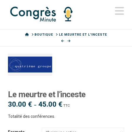
N
HOME
BOUTIQUE
LE MEURTRE ET L'INCESTE
Le meurtre et l’inceste
30.00
€
45.00
€
Plage
–
TTC
de
prix :
30.00 €
Totalité des conférences.
à
45.00 €
Formats