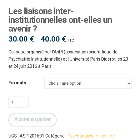
Les liaisons inter-
institutionnelles ont-elles un
avenir ?
30.00
€
40.00
€
Plage
–
TTC
de
prix :
30.00 €
Colloque organisé par l’AsPI (association scientifique de
à
40.00 €
Psychiatrie Institutionnelle) et l’Université Paris Diderot les 23
et 24 juin 2016 à Paris
Formats
quantité
de
Les
Ajouter au panier
liaisons
inter-
institutionnelles
UGS :
ASPI201601
Catégorie :
Psychanalyse et société