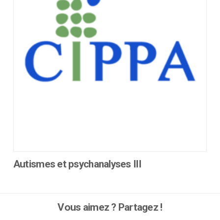
peuvent
être
choisies
sur
la
page
du
produit
Autismes et psychanalyses III
Ce
produit
a
Vous aimez ? Partagez !
plusieurs