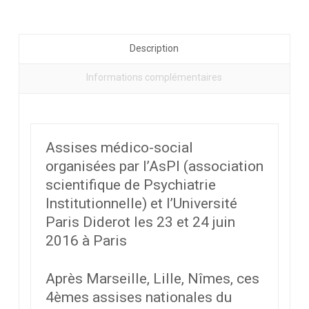
ont-
elles
un
Description
avenir
?
Informations complémentaires
Assises médico-social
organisées par l’AsPI (association
scientifique de Psychiatrie
Institutionnelle) et l’Université
Paris Diderot les 23 et 24 juin
2016 à Paris
Après Marseille, Lille, Nîmes, ces
4èmes assises nationales du