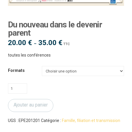
Du nouveau dans le devenir
parent
20.00
€
35.00
€
Plage
–
TTC
de
prix :
20.00 €
toutes les conférences
à
35.00 €
Formats
quantité
de
Du
Ajouter au panier
nouveau
dans
le
UGS :
EPE201201
Catégorie :
Famille, filiation et transmission
devenir