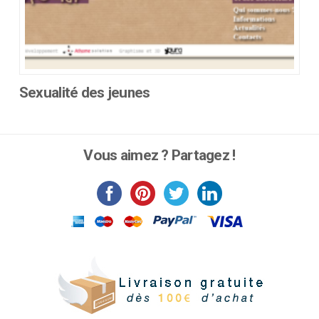
Sexualité des jeunes
Ce
produit
a
Vous aimez ? Partagez !
plusieurs
variations.
Les
options
peuvent
être
choisies
sur
la
page