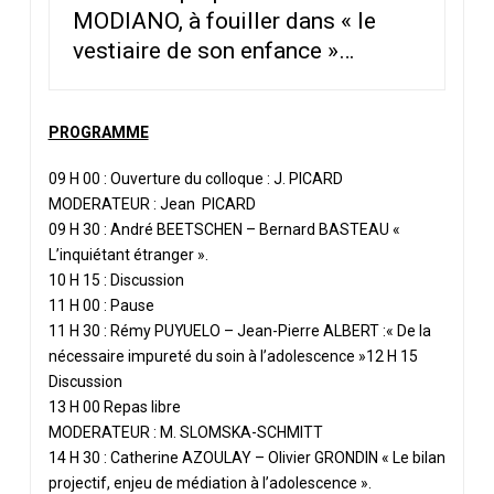
MODIANO, à fouiller dans « le
vestiaire de son enfance »…
PROGRAMME
09 H 00 : Ouverture du colloque : J. PICARD
MODERATEUR : Jean PICARD
09 H 30 : André BEETSCHEN – Bernard BASTEAU «
L’inquiétant étranger ».
10 H 15 : Discussion
11 H 00 : Pause
11 H 30 : Rémy PUYUELO – Jean-Pierre ALBERT :
« De la
nécessaire impureté du soin à l’adolescence »12 H 15
Discussion
13 H 00 Repas libre
MODERATEUR : M. SLOMSKA-SCHMITT
14 H 30 : Catherine AZOULAY – Olivier GRONDIN
« Le bilan
projectif, enjeu de médiation à l’adolescence ».