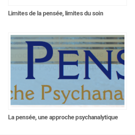
Limites de la pensée, limites du soin
Ce
produit
a
plusieurs
variations.
Les
options
peuvent
être
choisies
sur
la
page
du
La pensée, une approche psychanalytique
produit
Ce
produit