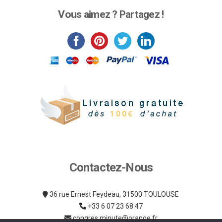
a
Vous aimez ? Partagez !
plusieurs
variations.
Les
options
peuvent
être
choisies
sur
la
page
du
produit
Contactez-Nous
36 rue Ernest Feydeau, 31500 TOULOUSE
+33 6 07 23 68 47
congres.minute@orange.fr