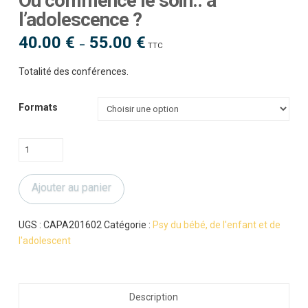
Ou commence le soin.. à
l’adolescence ?
40.00
€
55.00
€
Plage
–
TTC
de
prix :
40.00 €
Totalité des conférences.
à
55.00 €
Formats
quantité
de
Ou
Ajouter au panier
commence
le
soin..
UGS :
CAPA201602
Catégorie :
Psy du bébé, de l'enfant et de
à
l'adolescent
l'adolescence
?
Description