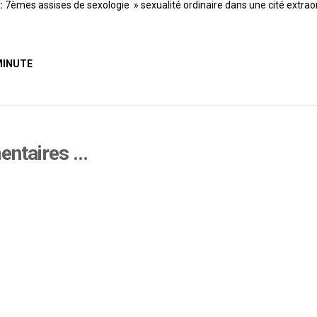
:
7èmes assises de sexologie » sexualité ordinaire dans une cité extrao
MINUTE
mentaires …