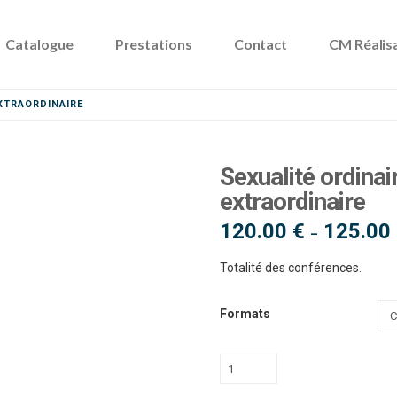
Catalogue
Prestations
Contact
CM Réalis
EXTRAORDINAIRE
Sexualité ordinai
extraordinaire
120.00
€
125.00
–
Totalité des conférences.
Formats
quantité
de