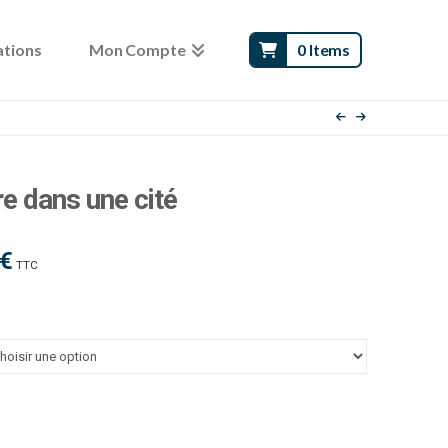
ations
Mon Compte
0 Items
re dans une cité
€
Plage
TTC
de
prix :
120.00 €
à
125.00 €