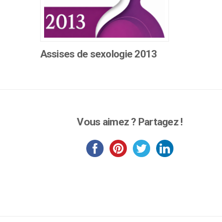
Assises de sexologie 2013
Ce
produit
a
plusieurs
variations.
Vous aimez ? Partagez !
Les
options
peuvent
être
choisies
sur
la
page
du