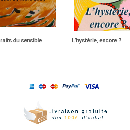
raits du sensible
L’hystérie, encore ?
Ce
produit
a
plusieurs
.
variations.
Les
options
peuvent
être
choisies
sur
la
page