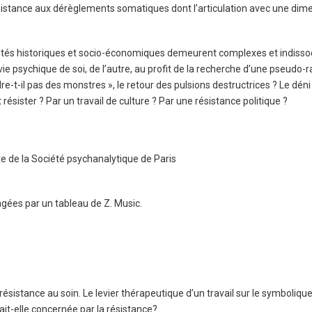
sistance aux dérèglements somatiques dont l’articulation avec une dime
lités historiques et socio-économiques demeurent complexes et indissoci
vie psychique de soi, de l’autre, au profit de la recherche d’une pseudo-
dre-t-il pas des monstres », le retour des pulsions destructrices ? Le dé
sister ? Par un travail de culture ? Par une résistance politique ?
e de la Société psychanalytique de Paris
gées par un tableau de Z. Music.
ésistance au soin. Le levier thérapeutique d’un travail sur le symbolique
it-elle concernée par la résistance?