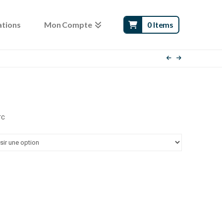
ations
Mon Compte
0 Items
age
TC
e
x :
.00 €
.00 €