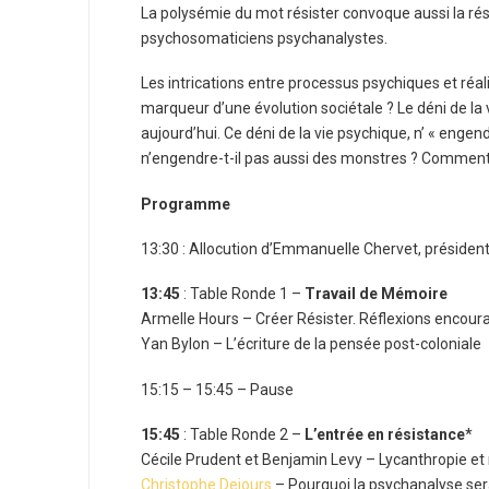
La polysémie du mot résister convoque aussi la ré
psychosomaticiens psychanalystes.
Les intrications entre processus psychiques et réa
marqueur d’une évolution sociétale ? Le déni de la 
aujourd’hui. Ce déni de la vie psychique, n’ « engen
n’engendre-t-il pas aussi des monstres ? Comment ré
Programme
13:30 : Allocution d’Emmanuelle Chervet, président
13:45
: Table Ronde 1 –
Travail de Mémoire
Armelle Hours – Créer Résister. Réflexions encoura
Yan Bylon – L’écriture de la pensée post-coloniale
15:15 – 15:45 – Pause
15:45
: Table Ronde 2 –
L’entrée en résistance
*
Cécile Prudent et Benjamin Levy – Lycanthropie et r
Christophe Dejours
– Pourquoi la psychanalyse sera