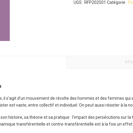
UGS :
RFP202501
Catégorie :
Ps
Inf
s
ine, il s’agit d’un mouvement de révolte des hommes et des femmes qui 
sister est vaste, entre collectif et individuel. On peut aussi résister à la 
n histoire, sa théorie et sa pratique : l’impact des persécutions sur la th
amique transférentielle et contre-transférentielle est à la fois un effet e