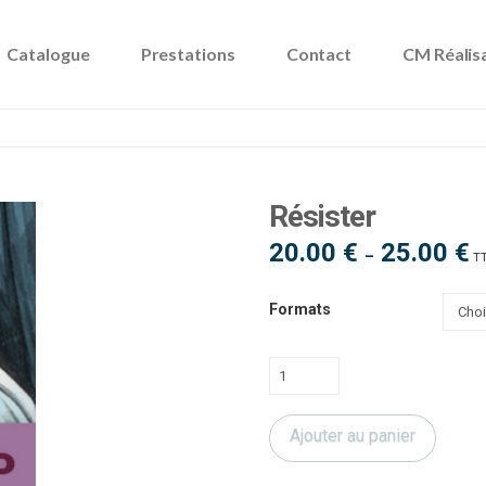
Catalogue
Prestations
Contact
CM Réalis
Résister
20.00
€
25.00
€
Pl
–
T
d
pri
20
à
Formats
25
quantité
de
Résister
Ajouter au panier