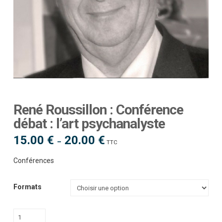
René Roussillon : Conférence
débat : l’art psychanalyste
15.00
€
20.00
€
Plage
–
TTC
de
prix :
15.00 €
Conférences
à
20.00 €
Formats
quantité