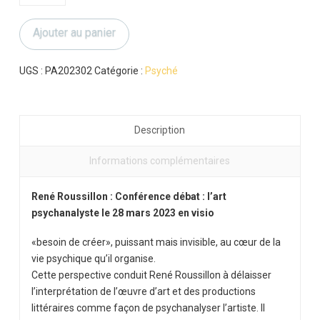
de
René
Ajouter au panier
Roussillon
:
Conférence
UGS :
PA202302
Catégorie :
Psyché
débat
:
l'art
Description
psychanalyste
Informations complémentaires
René Roussillon : Conférence débat : l’art
psychanalyste le 28 mars 2023 en visio
«besoin de créer», puissant mais invisible, au cœur de la
vie psychique qu’il organise.
Cette perspective conduit René Roussillon à délaisser
l’interprétation de l’œuvre d’art et des productions
littéraires comme façon de psychanalyser l’artiste. Il