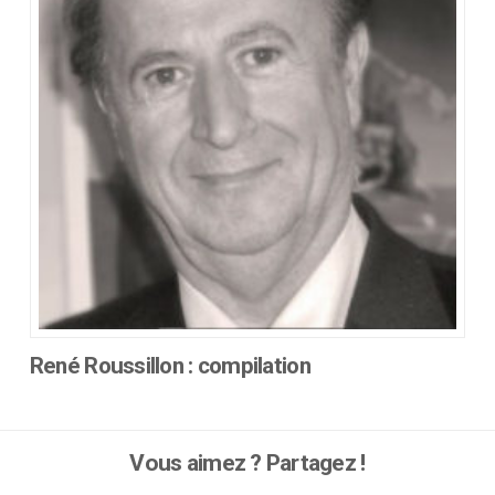
René Roussillon : compilation
Ce
produit
a
Vous aimez ? Partagez !
plusieurs