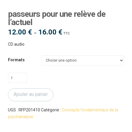
passeurs pour une relève de
l’actuel
12.00
€
16.00
€
Plage
–
TTC
de
prix :
12.00 €
CD audio
à
16.00 €
Formats
quantité
de
passeurs
Ajouter au panier
pour
une
relève
UGS :
RFP201410
Catégorie :
Concepts fondamentaux de la
de
psychanalyse
l'actuel