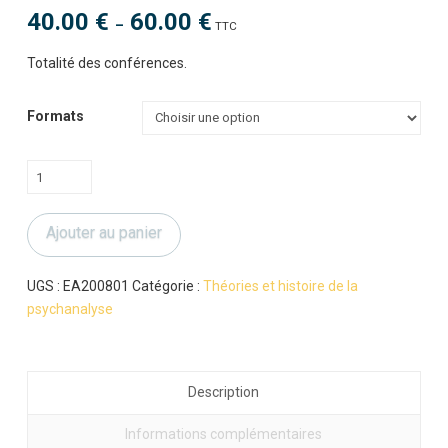
40.00
€
60.00
€
Plage
–
TTC
de
prix :
40.00 €
Totalité des conférences.
à
60.00 €
Formats
quantité
de
La
Ajouter au panier
psychanalyse
est-
elle
UGS :
EA200801
Catégorie :
Théories et histoire de la
encore
psychanalyse
subversive
?
Description
Informations complémentaires