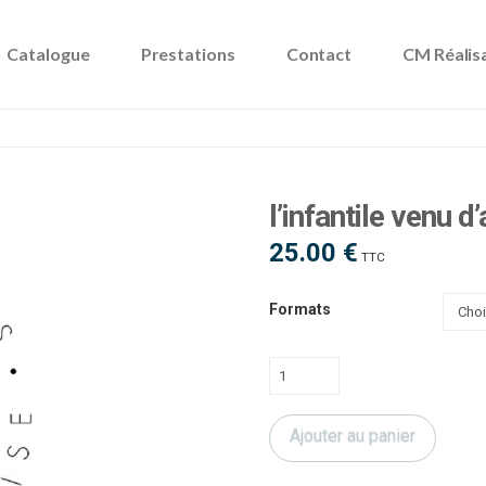
Catalogue
Prestations
Contact
CM Réalis
l’infantile venu d’
25.00
€
TTC
Formats
quantité
de
l'infantile
Ajouter au panier
venu
d'ailleurs