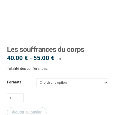
Les souffrances du corps
40.00
€
55.00
€
Plage
–
TTC
de
prix :
40.00 €
Totalité des conférences.
à
55.00 €
Formats
quantité
de
Les
Ajouter au panier
souffrances