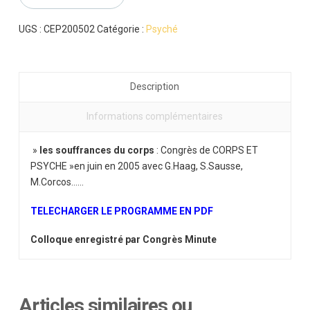
du
corps
UGS :
CEP200502
Catégorie :
Psyché
Description
Informations complémentaires
»
les souffrances du corps
: Congrès de CORPS ET
PSYCHE »en juin en 2005 avec G.Haag, S.Sausse,
M.Corcos……
TELECHARGER LE PROGRAMME EN PDF
Colloque enregistré par Congrès Minute
Articles similaires ou