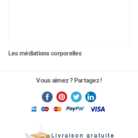
produit
Les médiations corporelles
Ce
produit
a
Vous aimez ? Partagez !
plusieurs
variations.
Les
options
peuvent
être
choisies
sur