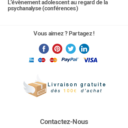
sur
L’évènement adolescent au regard de la
la
psychanalyse (conférences)
page
Ce
du
produit
produit
a
Vous aimez ? Partagez !
plusieurs
variations.
Les
options
peuvent
être
choisies
sur
la
page
du
produit
Contactez-Nous