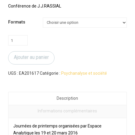
prix :
12.00 €
Conférence de J.J.RASSIAL
à
16.00 €
Formats
quantité
de
Jean-
Ajouter au panier
Jacques
RASSIAL
UGS :
EA201617
Catégorie :
Psychanalyse et société
Description
Informations complémentaires
Journées de printemps organisées par Espace
Analytique les 19 et 20 mars 2016