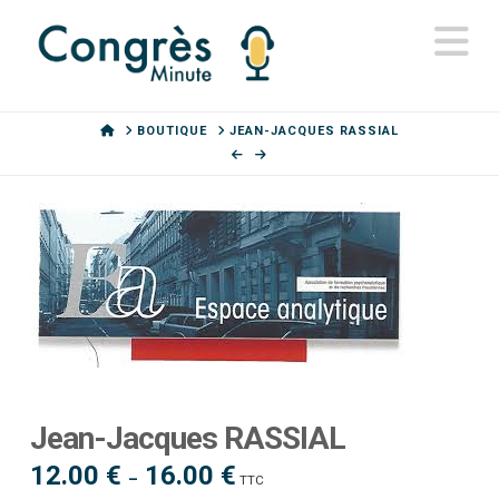
N
HOME
BOUTIQUE
JEAN-JACQUES RASSIAL
Jean-Jacques RASSIAL
12.00
€
16.00
€
Plage
–
TTC
de