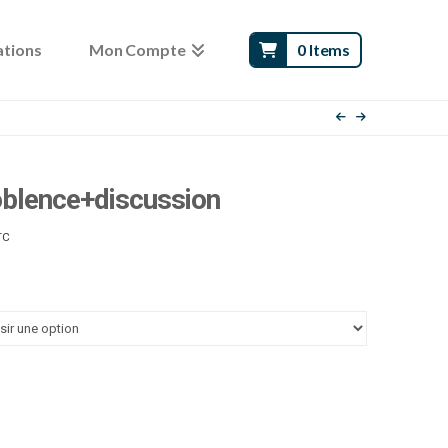
ations
Mon Compte
0 Items
oblence+discussion
age
TC
e
x :
.00 €
.00 €