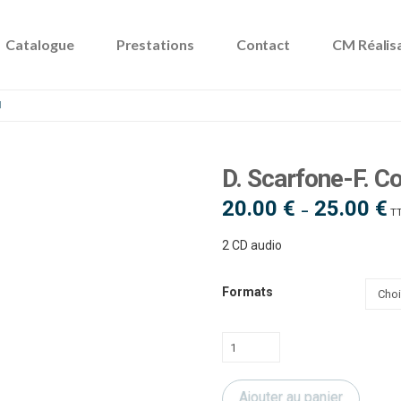
Catalogue
Prestations
Contact
CM Réalis
N
D. Scarfone-F. C
20.00
€
25.00
€
Pl
–
T
d
pri
20
2 CD audio
à
25
Formats
quantité
de
D.
Ajouter au panier