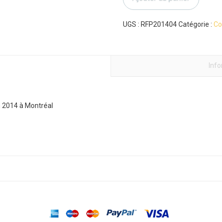
Scarfone-
F.
Coblence+discussion
UGS :
RFP201404
Catégorie :
Co
Inf
n 2014 à Montréal