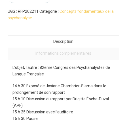
:
J.
UGS :
RFP202211
Catégorie :
Concepts fondamentaux de la
Chambrier-
psychanalyse
Slama-
B-
Eoche-
Description
Duval
Informations complémentaires
L’objet, l’autre : 82ème Congrès des Psychanalystes de
Langue Française :
14 h 30
Exposé de Josiane Chambrier-Slama
dans le
prolongement de son rapport
15 h 10
Discussion du rapport par
Brigitte Éoche-Duval
(APF)
15 h 25
Discussion avec l’auditoire
16 h 30
Pause