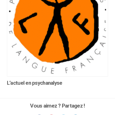
être
choisies
sur
la
page
du
produit
L’actuel en psychanalyse
Ce
produit
a
Vous aimez ? Partagez !
plusieurs
variations.