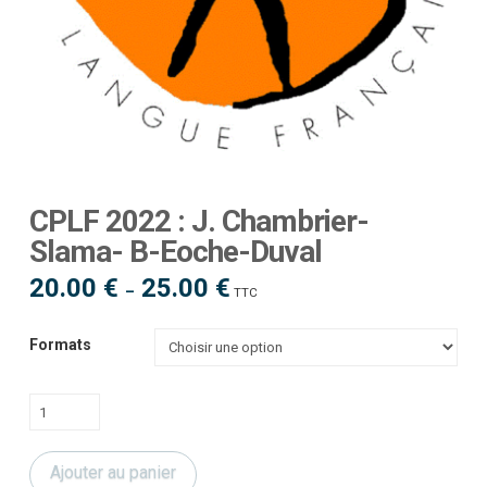
CPLF 2022 : J. Chambrier-
Slama- B-Eoche-Duval
20.00
€
25.00
€
Plage
–
TTC
de
prix :
20.00 €
à
Formats
25.00 €
quantité
de
CPLF
Ajouter au panier
2022