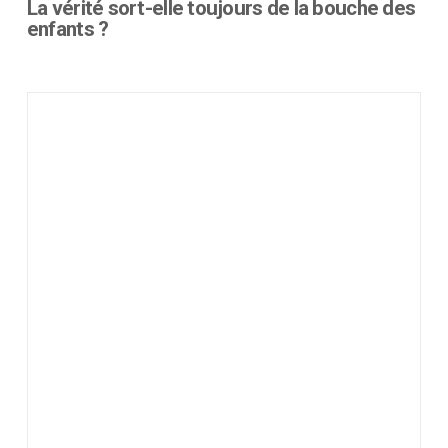
La vérité sort-elle toujours de la bouche des
enfants ?
Ce
produit
a
plusieurs
variations.
Les
options
peuvent
être
choisies
sur
la
page
du
produit