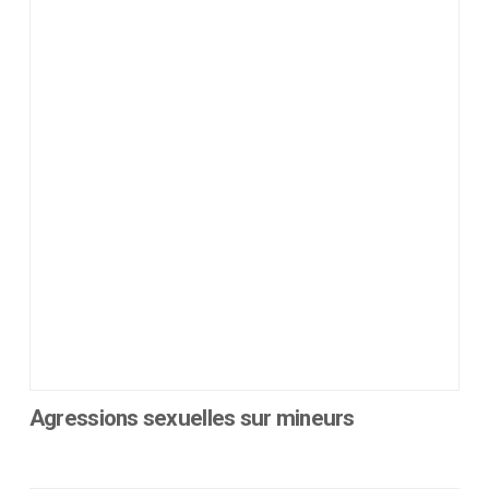
Agressions sexuelles sur mineurs
Ce
produit