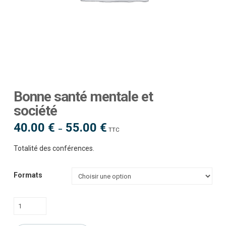
Bonne santé mentale et
société
40.00
€
55.00
€
Plage
–
TTC
de
prix :
40.00 €
Totalité des conférences.
à
55.00 €
Formats
quantité
de
Bonne