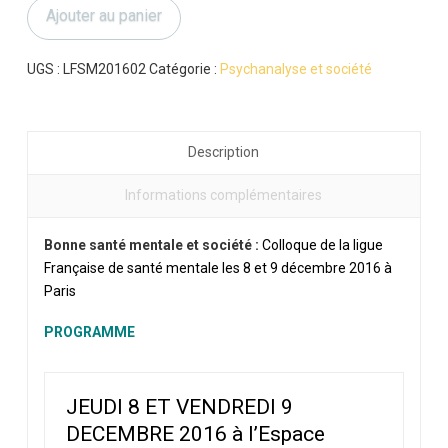
Ajouter au panier
santé
mentale
et
UGS :
LFSM201602
Catégorie :
Psychanalyse et société
société
Description
Informations complémentaires
Bonne santé mentale et société :
Colloque de la ligue
Française de santé mentale les 8 et 9 décembre 2016 à
Paris
PROGRAMME
JEUDI 8 ET VENDREDI 9
DECEMBRE 2016 à
l’Espace