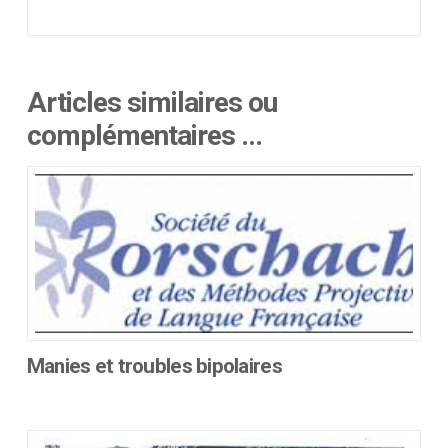
Articles similaires ou
complémentaires …
Manies et troubles bipolaires
Ce
produit
a