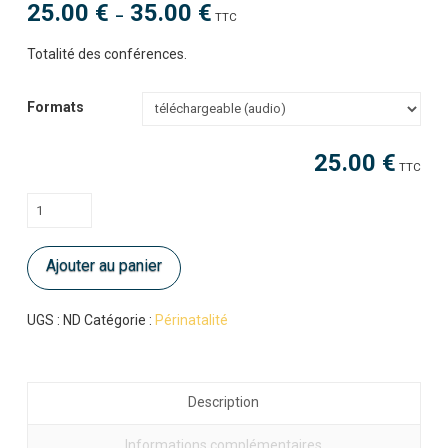
25.00
€
35.00
€
Plage
–
TTC
de
prix :
25.00 €
Totalité des conférences.
à
35.00 €
Formats
25.00
€
TTC
quantité
de
L'accompagnement
Ajouter au panier
de
la
femme,
UGS :
ND
Catégorie :
Périnatalité
de
l'adolescence
à
Description
la
maturité
Informations complémentaires