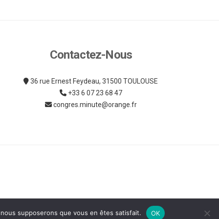
Contactez-Nous
36 rue Ernest Feydeau, 31500 TOULOUSE
+33 6 07 23 68 47
congres.minute@orange.fr
e, nous supposerons que vous en êtes satisfait.
OK