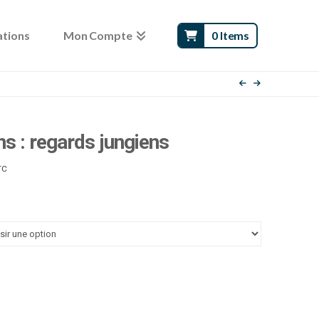
ations
Mon Compte
0 Items
ns : regards jungiens
age
TC
e
x :
.00 €
.00 €