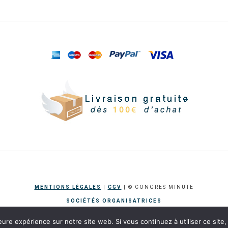
.
MENTIONS LÉGALES
|
CGV
| © CONGRES MINUTE
SOCIÉTÉS ORGANISATRICES
eure expérience sur notre site web. Si vous continuez à utiliser ce sit