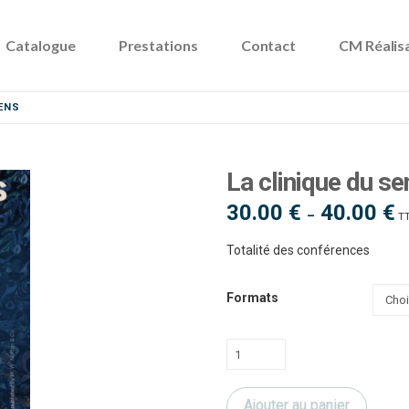
Catalogue
Prestations
Contact
CM Réalis
IENS
La clinique du se
30.00
€
40.00
€
Pl
–
T
d
pri
30
Totalité des conférences
à
40
Formats
quantité
de
La
Ajouter au panier