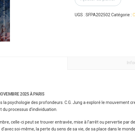
clinique
du
sens
UGS :
SFPA202502
Catégorie :
C
:
regards
jungiens
Inf
NOVEMBRE 2025 À PARIS
 la psychologie des profondeurs. C.G. Jung a exploré le mouvement créa
t du processus d’individuation.
bre, celle-ci peut se trouver entravée, mise à l’arrêt ou pervertie par des
n d’avec soi-même, la perte du sens de sa vie, de sa place dans le monde