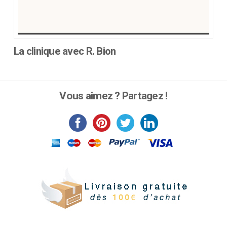
La clinique avec R. Bion
Ce
produit
a
Vous aimez ? Partagez !
plusieurs
variations.
Les
options
peuvent
être
choisies
sur
la
page
du