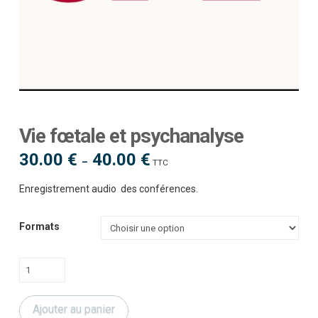
Vie fœtale et psychanalyse
30.00
€
40.00
€
Plage
–
TTC
de
prix :
30.00 €
Enregistrement audio des conférences.
à
40.00 €
Formats
quantité
de
Vie
Ajouter au panier
fœtale