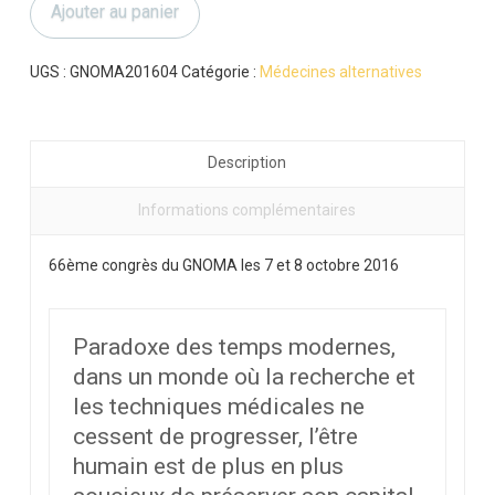
Ajouter au panier
D.Gramme-
J.P.Magis
UGS :
GNOMA201604
Catégorie :
Médecines alternatives
Description
Informations complémentaires
66ème congrès du GNOMA les 7 et 8 octobre 2016
Paradoxe des temps modernes,
dans un monde où la recherche et
les techniques médicales ne
cessent de progresser, l’être
humain est de plus en plus