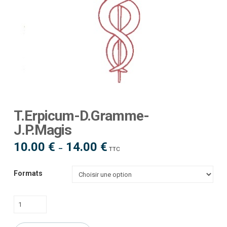
T.Erpicum-D.Gramme-
J.P.Magis
10.00
€
14.00
€
Plage
–
TTC
de
prix :
10.00 €
à
Formats
14.00 €
quantité
de
T.Erpicum-