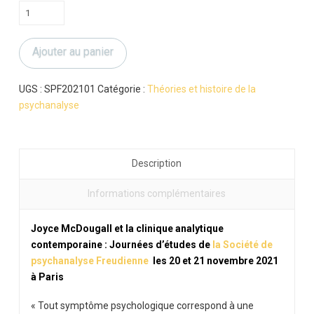
quantité
de
Joyce
Ajouter au panier
McDougall
et
la
UGS :
SPF202101
Catégorie :
Théories et histoire de la
clinique
psychanalyse
analytique
contemporaine
Description
Informations complémentaires
Joyce McDougall et la clinique analytique
contemporaine : Journées d’études de
la Société de
psychanalyse Freudienne
les 20 et 21 novembre 2021
à Paris
« Tout symptôme psychologique correspond à une