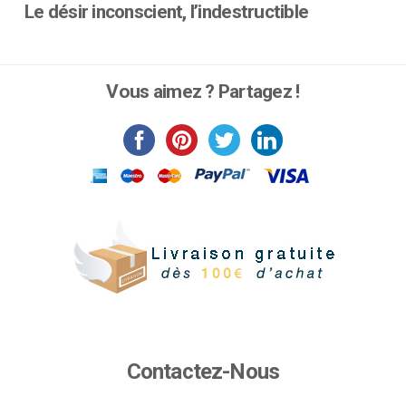
Le désir inconscient, l’indestructible
Ce
produit
a
Vous aimez ? Partagez !
plusieurs
variations.
Les
options
peuvent
être
choisies
sur
la
page
du
produit
Contactez-Nous