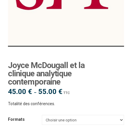
Joyce McDougall et la
clinique analytique
contemporaine
45.00
€
55.00
€
Plage
–
TTC
de
prix :
45.00 €
Totalité des conférences.
à
55.00 €
Formats