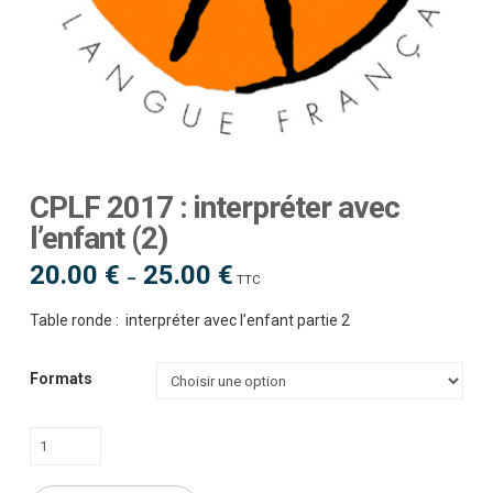
CPLF 2017 : interpréter avec
l’enfant (2)
20.00
€
25.00
€
Plage
–
TTC
de
prix :
20.00 €
Table ronde : interpréter avec l’enfant partie 2
à
25.00 €
Formats
quantité
de
CPLF