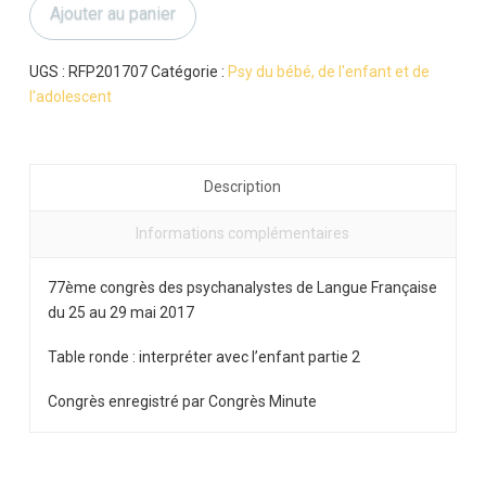
Ajouter au panier
2017
:
interpréter
UGS :
RFP201707
Catégorie :
Psy du bébé, de l'enfant et de
avec
l'adolescent
l'enfant
(2)
Description
Informations complémentaires
77ème congrès des psychanalystes de Langue Française
du 25 au 29 mai 2017
Table ronde : interpréter avec l’enfant partie 2
Congrès enregistré par Congrès Minute