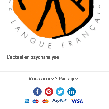
page
du
produit
L’actuel en psychanalyse
Ce
produit
a
Vous aimez ? Partagez !
plusieurs
variations.
Les
options
peuvent