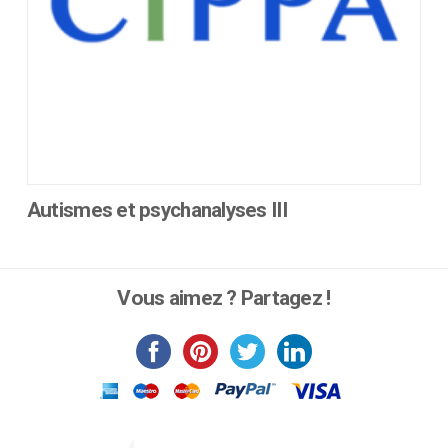
du
produit
Autismes et psychanalyses III
Ce
produit
a
Vous aimez ? Partagez !
plusieurs
variations.
Les
options
peuvent
être