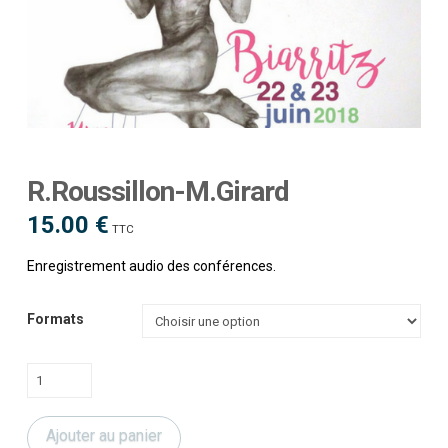
R.Roussillon-M.Girard
15.00
€
TTC
Enregistrement audio des conférences.
Formats
quantité
de
R.Roussillon-
Ajouter au panier
M.Girard