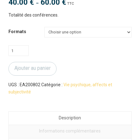
40.00
€
60.00
€
Plage
–
TTC
de
prix :
40.00 €
Totalité des conférences.
à
60.00 €
Formats
quantité
de
Comment
Ajouter au panier
s'inscrit
l'inconscient
UGS :
EA200802
Catégorie :
Vie psychique, affects et
subjectivité
Description
Informations complémentaires