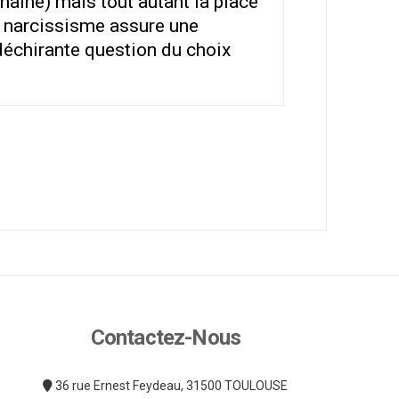
 haine) mais tout autant la place
le narcissisme assure une
déchirante question du choix
Contactez-Nous
36 rue Ernest Feydeau, 31500 TOULOUSE