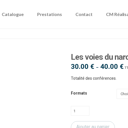
Catalogue
Prestations
Contact
CM Réalis
Les voies du nar
30.00
€
40.00
€
Pl
–
T
d
pri
30
Totalité des conférences.
à
40
Formats
quantité
de
Les
Ajouter au panier