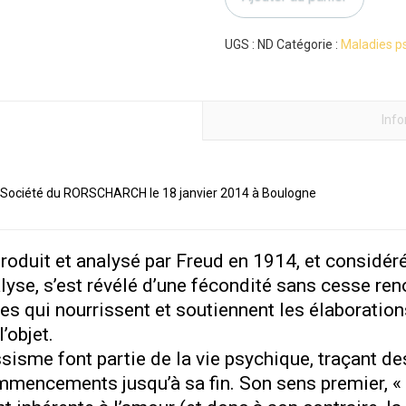
voies
du
narcissisme
UGS :
ND
Catégorie :
Maladies p
Inf
la Société du RORSCHARCH le 18 janvier 2014 à Boulogne
introduit et analysé par Freud en 1914, et consi
lyse, s’est révélé d’une fécondité sans cesse reno
 qui nourrissent et soutiennent les élaboration
’objet.
sisme font partie de la vie psychique, traçant de
ommencements jusqu’à sa fin. Son sens premier, « 