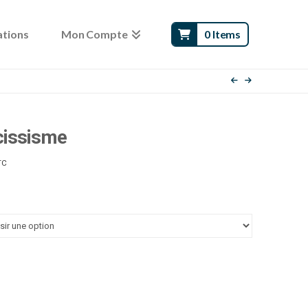
ations
Mon Compte
0 Items
cissisme
age
TC
e
x :
.00 €
.00 €