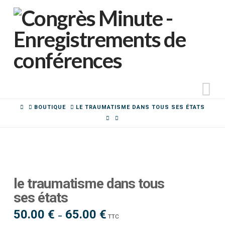
N
HOME
BOUTIQUE
LE TRAUMATISME DANS TOUS SES ÉTATS
le traumatisme dans tous
ses états
50.00
€
65.00
€
Plage
–
TTC
de