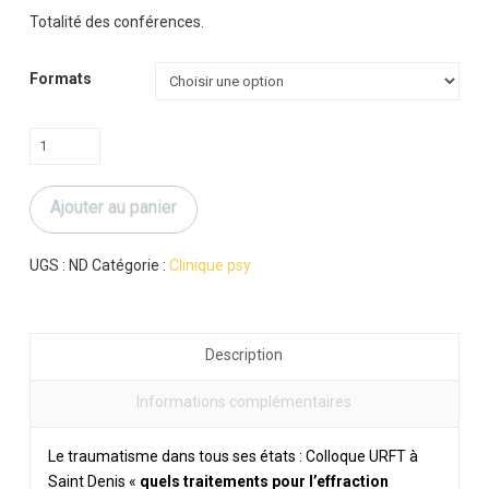
prix :
50.00 €
Totalité des conférences.
à
65.00 €
Formats
quantité
de
le
Ajouter au panier
traumatisme
dans
tous
UGS :
ND
Catégorie :
Clinique psy
ses
états
Description
Informations complémentaires
Le traumatisme dans tous ses états : Colloque URFT à
Saint Denis «
quels traitements pour l’effraction