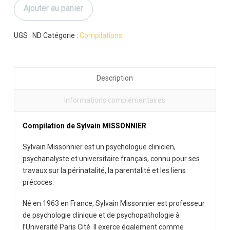
Ajouter au panier
Missonnier
:
compilation
UGS :
ND
Catégorie :
Compilations
Description
Informations complémentaires
Compilation de Sylvain MISSONNIER
Sylvain Missonnier
est un psychologue clinicien,
psychanalyste et universitaire français, connu pour ses
travaux sur la périnatalité, la parentalité et les liens
précoces.
Né en 1963 en France, Sylvain Missonnier est professeur
de psychologie clinique et de psychopathologie à
l’
Université Paris Cité
. Il exerce également comme