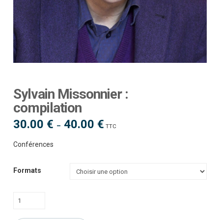
Sylvain Missonnier :
compilation
30.00
€
40.00
€
Plage
–
TTC
de
prix :
30.00 €
Conférences
à
40.00 €
Formats
quantité
de
Sylvain