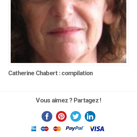
la
page
du
produit
Catherine Chabert : compilation
Ce
produit
a
Vous aimez ? Partagez !
plusieurs
variations.
Les
options
peuvent