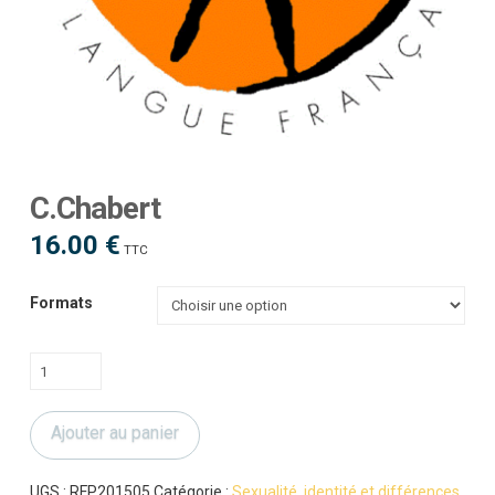
C.Chabert
16.00
€
TTC
Formats
quantité
de
C.Chabert
Ajouter au panier
UGS :
RFP201505
Catégorie :
Sexualité, identité et différences