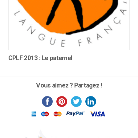
produit
CPLF 2013 : Le paternel
Ce
produit
a
Vous aimez ? Partagez !
plusieurs
variations.
Les
options
peuvent
être
choisies