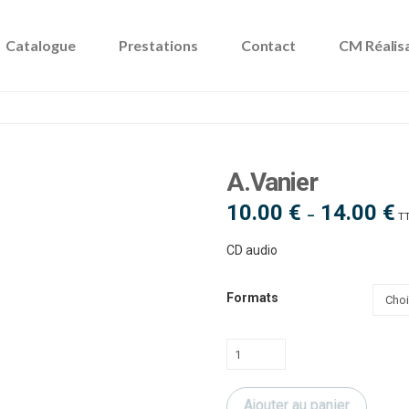
Catalogue
Prestations
Contact
CM Réalis
A.Vanier
10.00
€
14.00
€
Pl
–
T
d
pri
10
CD audio
à
14
Formats
quantité
de
A.Vanier
Ajouter au panier