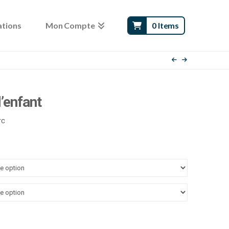
ations
Mon Compte
0 Items
l’enfant
age
TC
e
x :
.00 €
.00 €