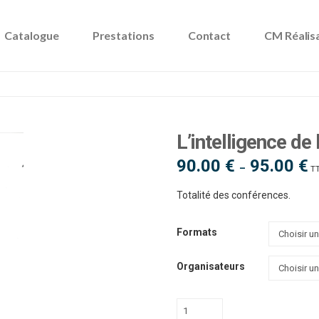
Catalogue
Prestations
Contact
CM Réalis
L’intelligence de 
90.00
€
95.00
€
Pl
–
T
d
pri
90
Totalité des conférences.
à
95
Formats
Organisateurs
quantité