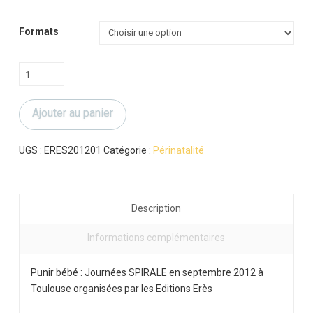
à
60.00 €
Formats
quantité
de
Punir
Ajouter au panier
bébé
UGS :
ERES201201
Catégorie :
Périnatalité
Description
Informations complémentaires
Punir bébé : Journées SPIRALE en septembre 2012 à
Toulouse organisées par les Editions Erès