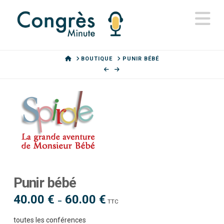
N
HOME
BOUTIQUE
PUNIR BÉBÉ
Punir bébé
40.00
€
60.00
€
Plage
–
TTC
de
prix :
40.00 €
toutes les conférences