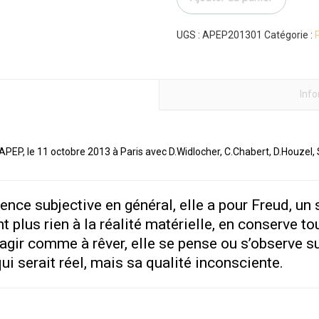
fondements
de
la
UGS :
APEP201301
Catégorie :
P
réalité
psychique
Inf
APEP, le 11 octobre 2013 à Paris avec D.Widlocher, C.Chabert, D.Houzel,
nce subjective en général, elle a pour Freud, un
 plus rien à la réalité matérielle, en conserve to
à agir comme à rêver, elle se pense ou s’observe 
qui serait réel, mais sa qualité inconsciente.