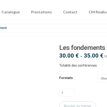
Catalogue
Prestations
Contact
CM Réalis
IQUE
Les fondements d
30.00
€
35.00
€
Pl
–
T
d
pri
30
Totalité des conférences.
à
35
Formats
quantité
de
Les
Ajouter au panier