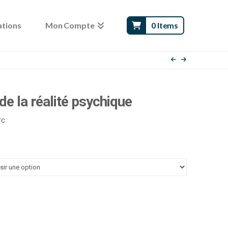
ations
Mon Compte
0 Items
e la réalité psychique
age
TC
e
x :
.00 €
.00 €