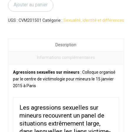
Ajouter au panier
sexuelles
sur
mineurs
UGS :
CVM201501
Catégorie :
Sexualité, identité et différences
Description
Informations complémentaires
Agressions sexuelles sur mineurs
: Colloque organisé
par le centre de victimologie pour mineurs le 15 janvier
2015 à Paris
Les agressions sexuelles sur
mineurs recouvrent un panel de
situations extrêmement large,
dans lesquelles les liens victime-