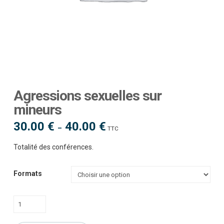
Agressions sexuelles sur
mineurs
30.00
€
40.00
€
Plage
–
TTC
de
prix :
30.00 €
Totalité des conférences.
à
40.00 €
Formats
quantité
de
Agressions