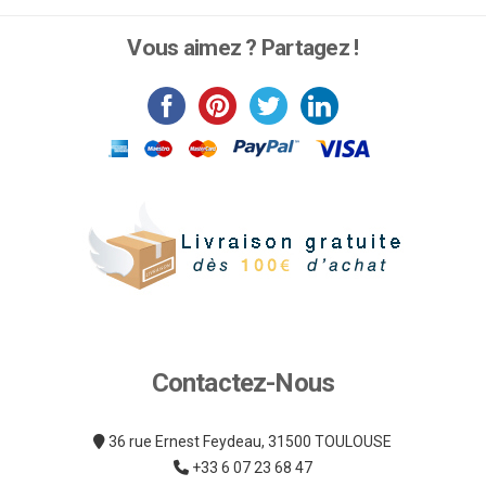
produit
a
Vous aimez ? Partagez !
plusieurs
variations.
Les
options
peuvent
être
choisies
sur
la
page
du
produit
Contactez-Nous
36 rue Ernest Feydeau, 31500 TOULOUSE
+33 6 07 23 68 47