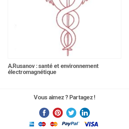
A.Rusanov : santé et environnement
électromagnétique
Ce
produit
a
Vous aimez ? Partagez !
plusieurs
variations.
Les
options
peuvent