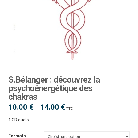
S.Bélanger : découvrez la
psychoénergétique des
chakras
10.00
€
14.00
€
Plage
–
TTC
de
prix :
10.00 €
1 CD audio
à
14.00 €
Formats