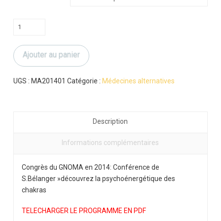
quantité
de
S.Bélanger
Ajouter au panier
:
découvrez
la
UGS :
MA201401
Catégorie :
Médecines alternatives
psychoénergétique
des
chakras
Description
Informations complémentaires
Congrès du GNOMA en 2014: Conférence de
S.Bélanger »découvrez la psychoénergétique des
chakras
TELECHARGER LE PROGRAMME EN PDF