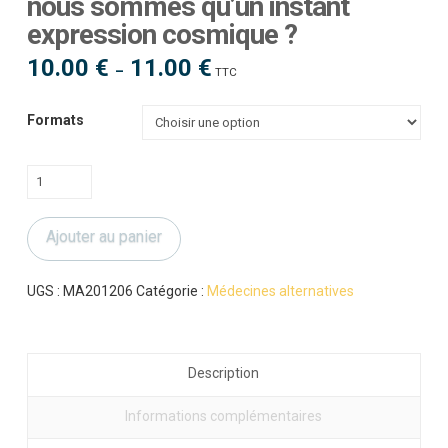
nous sommes qu’un instant
expression cosmique ?
10.00
€
11.00
€
Plage
–
TTC
de
prix :
10.00 €
à
Formats
11.00 €
quantité
de
R.Glaise
Ajouter au panier
:
Aurions
oublié
UGS :
MA201206
Catégorie :
Médecines alternatives
que
nous
sommes
Description
qu'un
instant
Informations complémentaires
expression